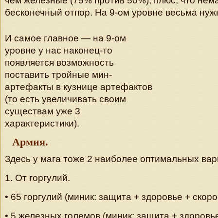
чем железные (75% против 50%), плюс, что не
бесконечный отпор. На 9-ом уровне весьма нуж
И самое главное — на 9-ом
уровне у нас наконец-то
появляется возможность
поставить тройные мин-
артефакты в кузнице артефактов
(то есть увеличивать своим
существам уже 3
характеристики).
Армия.
Здесь у мага тоже 2 наиболее оптимальных вар
1. От горгулий.
• 65 горгулий (миник: защита + здоровье + скоро
• 5 железных големов (миник: защита + здоровь