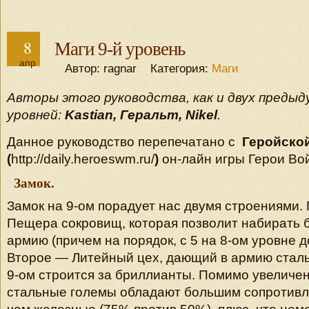
8
Маги 9-й уровень
апр
Автор: ragnar Категория:
Маги
Авторы этого руководства, как и двух предыду
уровней:
Kastian, Геральт, Nikel
.
Данное руководство перепечатано с
Геройско
(
http://daily.heroeswm.ru/
)
он-лайн игры Герои Вой
Замок.
Замок на 9-ом порадует нас двумя строениями.
Пещера сокровищ, которая позволит набирать 
армию (причем на порядок, с 5 на 8-ом уровне до
Второе — Литейный цех, дающий в армию сталь
9-ом строится за бриллианты. Помимо увеличен
стальные големы обладают большим сопротивл