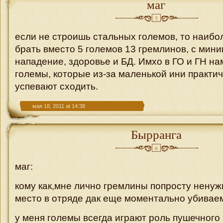
маг
5
если не строишь стальных големов, то наиб
брать вместо 5 големов 13 гремлинов, с мини
нападение, здоровье и БД. Имхо в ГО и ГН н
големы, которые из-за маленькой ини практич
успевают сходить.
мая 18, 2011 at 14:38
Бырранга
6
маг:
кому как,мне лично гремлины попросту нену
место в отряде дак еще моментально убива
у меня големы всегда играют роль пушечного