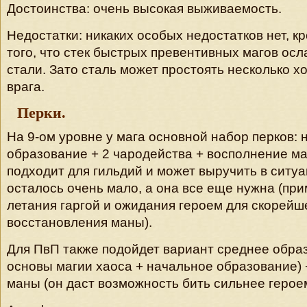
Достоинства: очень высокая выживаемость.
Недостатки: никаких особых недостатков нет, к
того, что стек быстрых превентивных магов ос
стали. Зато сталь может простоять несколько х
врага.
Перки.
На 9-ом уровне у мага основной набор перков:
образование + 2 чародейства + восполнение м
подходит для гильдий и может выручить в ситуа
осталось очень мало, а она все еще нужна (при
летания гаргой и ожидания героем для скорейш
восстановления маны).
Для ПвП также подойдет вариант среднее обра
основы магии хаоса + начальное образование)
маны (он даст возможность бить сильнее героем