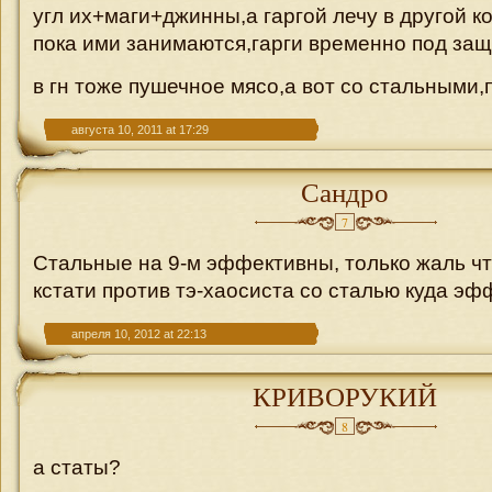
угл их+маги+джинны,а гаргой лечу в другой к
пока ими занимаются,гарги временно под за
в гн тоже пушечное мясо,а вот со стальными
августа 10, 2011 at 17:29
Сандро
7
Стальные на 9-м эффективны, только жаль чт
кстати против тэ-хаосиста со сталью куда эф
апреля 10, 2012 at 22:13
КРИВОРУКИЙ
8
а статы?