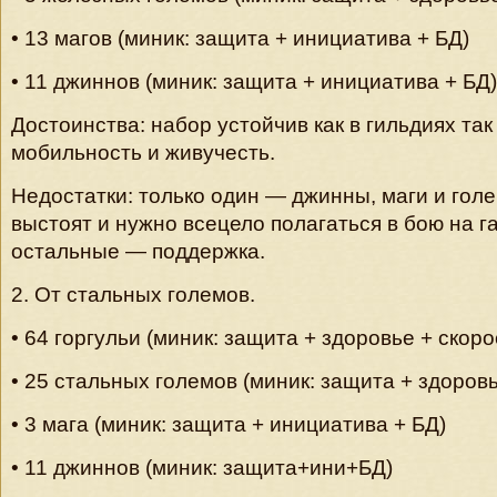
• 13 магов (миник: защита + инициатива + БД)
• 11 джиннов (миник: защита + инициатива + БД)
Достоинства: набор устойчив как в гильдиях так
мобильность и живучесть.
Недостатки: только один — джинны, маги и гол
выстоят и нужно всецело полагаться в бою на га
остальные — поддержка.
2. От стальных големов.
• 64 горгульи (миник: защита + здоровье + скоро
• 25 стальных големов (миник: защита + здоров
• 3 мага (миник: защита + инициатива + БД)
• 11 джиннов (миник: защита+ини+БД)