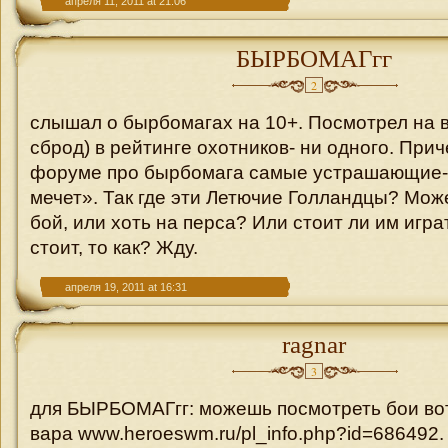
апреля 11, 2011 at 21:06
БЫРБОМАГгг
2
слышал о бырбомагах на 10+. Посмотрел на 
сброд) в рейтинге охотников- ни одного. При
форуме про бырбомага самые устрашающие- 
мечет». Так где эти Летючие Голландцы? Мож
бой, или хоть на перса? Или стоит ли им играт
стоит, то как? Жду.
апреля 19, 2011 at 16:31
ragnar
3
для БЫРБОМАГгг: можешь посмотреть бои вот
вара www.heroeswm.ru/pl_info.php?id=686492.