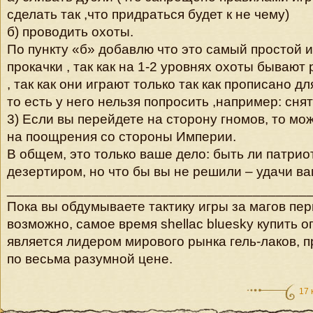
сделать так ,что придраться будет к не чему)
б) проводить охоты.
По пункту «б» добавлю что это самый простой 
прокачки , так как на 1-2 уровнях охоты бывают 
, так как они играют только так как прописано д
то есть у него нельзя попросить ,например: снят
3) Если вы перейдете на сторону гномов, то мо
на поощрения со стороны Империи.
В общем, это только ваше дело: быть ли патри
дезертиром, но что бы вы не решили – удачи ва
_______________________________________
Пока вы обдумываете тактику игры за магов пер
возможно, самое время shellac bluesky купить о
является лидером мирового рынка гель-лаков, п
по весьма разумной цене.
17 