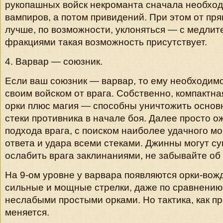
рукопашных войск некроманта сначала необхо
вампиров, а потом привидений. При этом от пр
лучше, по возможности, уклоняться — с медли
фракциями такая возможность присутствует.
4. Варвар — союзник.
Если ваш союзник — варвар, то ему необходим
своим войском от врага. Собственно, компактна
орки плюс магия — способны уничтожить основ
стеки противника в начале боя. Далее просто 
подхода врага, с поиском наиболее удачного м
ответа и удара всеми стеками. Джинны могут с
ослабить врага заклинаниями, не забывайте об 
На 9-ом уровне у варвара появляются орки-вож
сильные и мощные стрелки, даже по сравнению
неслабыми простыми орками. Но тактика, как пр
меняется.