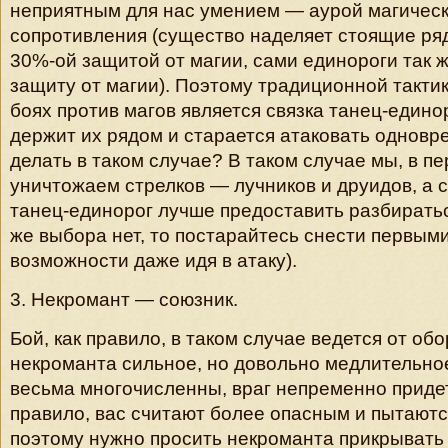
неприятным для нас умением — аурой магическ
сопротивления (существо наделяет стоящие ря
30%-ой защитой от магии, сами единороги так 
защиту от магии). Поэтому традиционной такти
боях против магов является связка танец-единор
держит их рядом и старается атаковать одновр
делать в таком случае? В таком случае мы, в п
уничтожаем стрелков — лучников и друидов, а 
танец-единорог лучше предоставить разбиратьс
же выбора нет, то постарайтесь снести первыми
возможности даже идя в атаку).
3. Некромант — союзник.
Бой, как правило, в таком случае ведется от обо
некроманта сильное, но довольно медлительное
весьма многочисленны, враг непременно придет
правило, вас считают более опасным и пытаютс
поэтому нужно просить некроманта прикрывать 