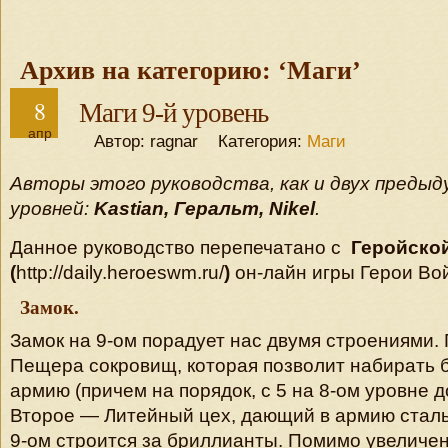
Архив на категорию: ‘Маги’
8
Маги 9-й уровень
апр
Автор: ragnar Категория:
Маги
Авторы этого руководства, как и двух предыду
уровней:
Kastian, Геральт, Nikel
.
Данное руководство перепечатано с
Геройско
(
http://daily.heroeswm.ru/
)
он-лайн игры Герои Вой
Замок.
Замок на 9-ом порадует нас двумя строениями.
Пещера сокровищ, которая позволит набирать 
армию (причем на порядок, с 5 на 8-ом уровне до
Второе — Литейный цех, дающий в армию сталь
9-ом строится за бриллианты. Помимо увеличен