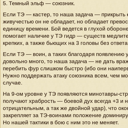
5. Темный эльф — союзник.
Если ТЭ — кастер, то наша задача — прикрыть е
живучестью он не обладает, но обладает прево
единицу времени. Бой ведется в глухой оборон
помогает наличие у ТЭ гидр — существ медлите
крепких, а также бьющих на 3 головы без ответа
Если ТЭ — воин, а таких благодаря появлению 
довольно много, то наша задача — не дать вра
перебить фур слишком быстро (ибо они наипер
Нужно поддержать атаку союзника всем, чем мо
случае.
На 9-ом уровне у ТЭ появляются минотавры-стр
получают храбрость — боевой дух всегда +3 и н
отрицательным, а так же двойной удар), что ок
закрепляет за ТЭ-воинами положение доминир
Но нашей тактики в бою с ним это не меняет.