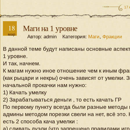
17 
18
Маги на 1 уровне
мар
Автор: admin Категория:
Маги
,
Фракции
В данной теме будут написаны основные аспек
1 уровне.
И так, начнем.
К магам нужно иное отношение чем к иным фра
(как рыцари и некры) очень зависят от умелки. 
начальной прокачки нам нужно:
1) Качать умелку
2) Зарабатываться деньги , то есть качать ГР
По первому пункту всегда были разные методы 
админы методом порезки свели на нет, всё это
есть 2 способа кача умелки :
а) сливать дуэли (что запрещено правилами игр