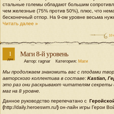
стальные големы обладают большим сопротивл
чем железные (75% против 50%), плюс, что не
бесконечный отпор. На 9-ом уровне весьма нуж
Читать далее »
10 
1
Маги 8-й уровень
дек
Автор: ragnar Категория:
Маги
Мы продолжаем знакомить вас с плодами тво
авторского коллектива в составе:
Kastian, Г
это раз они раскрывают читателям секреты 
маг на 8 уровне.
Данное руководство перепечатано с
Геройско
(
http://daily.heroeswm.ru/
)
он-лайн игры Герои Вой