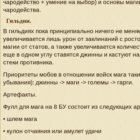
чародейство + умение на выбор) и основы магии
чародейства.
Гильдии.
В гильдиях пока принципиально ничего не меняе
увеличивается лишь урон от заклинаний с рост
магии от статов, а также увеличивается количес
еще в одном углу ставятся джинны и кастуют н
стеки противника.
Приоритеты мобов в отношении войск мага таки
убывания): джинны -> маги -> големы -> гарги.
Артефакты.
Фулл для мага на 8 БУ состоит из следующих а
• шлем мага
• кулон отчаяния или амулет удачи