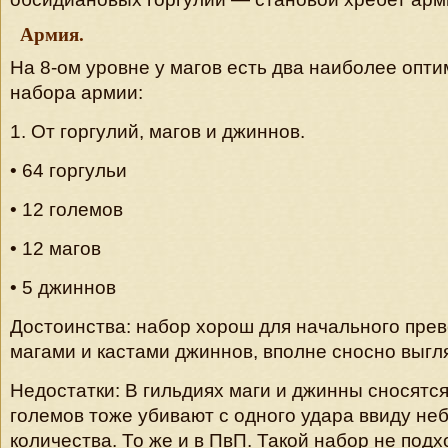
Армия.
На 8-ом уровне у магов есть два наиболее опт
набора армии:
1. От горгулий, магов и джиннов.
• 64 горгульи
• 12 големов
• 12 магов
• 5 джиннов
Достоинства: набор хорош для начального прев
магами и кастами джиннов, вполне сносно выгля
Недостатки: В гильдиях маги и джинны сносятся
големов тоже убивают с одного удара ввиду не
количества. То же и в ПвП. Такой набор не под