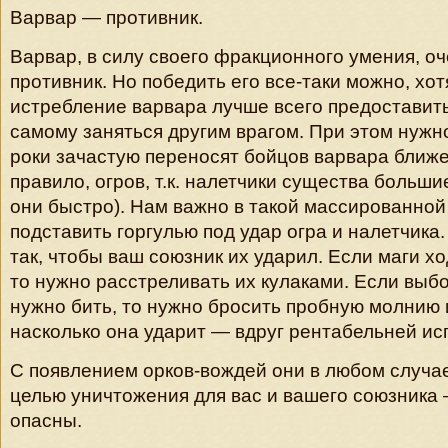
Варвар — противник.
Варвар, в силу своего фракционного умения, о
противник. Но победить его все-таки можно, хот
истребление варвара лучше всего предоставить
самому заняться другим врагом. При этом нужно
роки зачастую переносят бойцов варвара ближе 
правило, огров, т.к. налетчики существа больши
они быстро). Нам важно в такой массированной
подставить горгулью под удар огра и налетчика
так, чтобы ваш союзник их ударил. Если маги х
то нужно расстреливать их кулаками. Если выбо
нужно бить, то нужно бросить пробную молнию 
насколько она ударит — вдруг рентабельней исп
С появлением орков-вождей они в любом случа
целью уничтожения для вас и вашего союзника
опасны.