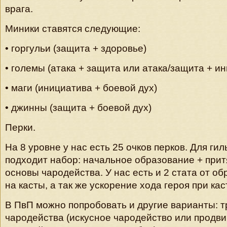
врага.
Миники ставятся следующие:
• горгульи (защита + здоровье)
• големы (атака + защита или атака/защита + и
• маги (инициатива + боевой дух)
• джинны (защита + боевой дух)
Перки.
На 8 уровне у нас есть 25 очков перков. Для ги
подходит набор: начальное образование + при
основы чародейства. У нас есть и 2 стата от о
на касты, а так же ускорение хода героя при кас
В ПвП можно попробовать и другие варианты: т
чародейства (искусное чародейство или продв