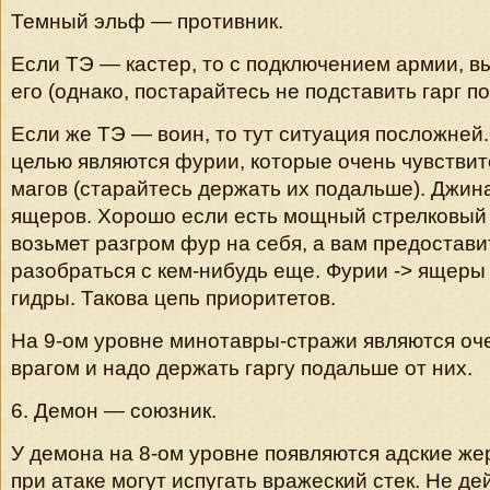
Темный эльф — противник.
Если ТЭ — кастер, то с подключением армии, в
его (однако, постарайтесь не подставить гарг п
Если же ТЭ — воин, то тут ситуация посложне
целью являются фурии, которые очень чувствит
магов (старайтесь держать их подальше). Джи
ящеров. Хорошо если есть мощный стрелковый
возьмет разгром фур на себя, а вам предостав
разобраться с кем-нибудь еще. Фурии -> ящеры 
гидры. Такова цепь приоритетов.
На 9-ом уровне минотавры-стражи являются оч
врагом и надо держать гаргу подальше от них.
6. Демон — союзник.
У демона на 8-ом уровне появляются адские же
при атаке могут испугать вражеский стек. Не де