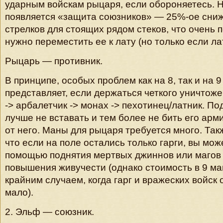
ударным войскам рыцаря, если обороняетесь. Н
появляется «защита союзников» — 25%-ое сниж
стрелков для стоящих рядом стеков, что очень п
нужно переместить ее к лату (но только если лат
Рыцарь — противник.
В принципе, особых проблем как на 8, так и на 9
представляет, если держаться четкого уничтож
-> арбалетчик -> монах -> пехотинец/латник. По
лучше не вставать и тем более не бить его арми
от него. Маны для рыцаря требуется много. Так
что если на поле остались только гарги, вы мож
помощью поднятия мертвых джиннов или магов
повышения живучести (однако стоимость в 9 ма
крайним случаем, когда гарг и вражеских войск
мало).
2. Эльф — союзник.