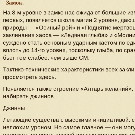
Замок
.
На 8-м уровне в замке нас ожидают большие из
первых, появляется школа магии 2 уровня, даю
природы — «Осиный рой» и «Поднятие мертвец
заклинания хаоса — «Ледяная глыба» и «Молн
суждено стать основным ударным кастом по ед
вплоть до 14-го уровня, поскольку глыба, по ср
бьет тем слабее, чем выше СМ.
Тактико-технические характеристики всех закл
просмотреть здесь.
Появляется также строение «Алтарь желаний»
набирать джиннов.
Джинны
Летающие существа с высокими инициативой, с
неплохим уроном. Но самое главное — они могу
наложить на врага случайное заклинание магии