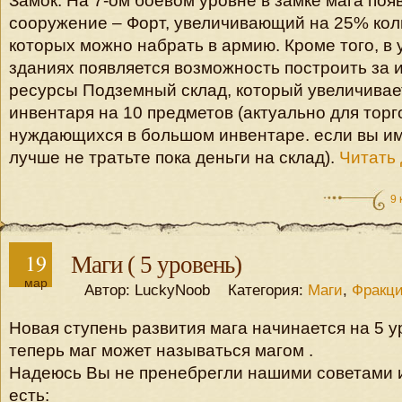
Замок. На 7-ом боевом уровне в замке мага поя
сооружение – Форт, увеличивающий на 25% кол
которых можно набрать в армию. Кроме того, в
зданиях появляется возможность построить за 
ресурсы Подземный склад, который увеличивае
инвентаря на 10 предметов (актуально для торг
нуждающихся в большом инвентаре. если вы им
лучше не тратьте пока деньги на склад).
Читать 
9
19
Маги ( 5 уровень)
мар
Автор: LuckyNoob Категория:
Маги
,
Фракц
Новая ступень развития мага начинается на 5 
теперь маг может называться магом .
Надеюсь Вы не пренебрегли нашими советами и 
есть: