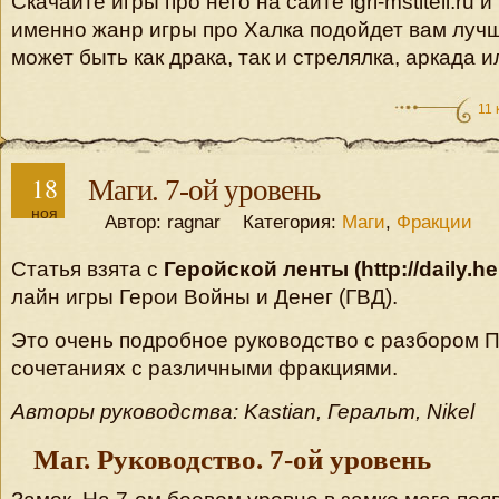
Скачайте игры про него на сайте igri-mstiteli.ru 
именно жанр игры про Халка подойдет вам лучш
может быть как драка, так и стрелялка, аркада и
11
18
Маги. 7-ой уровень
ноя
Автор: ragnar Категория:
Маги
,
Фракции
Статья взята с
Геройской ленты (http://daily.h
лайн игры Герои Войны и Денег (ГВД).
Это очень подробное руководство с разбором 
сочетаниях с различными фракциями.
Авторы руководства: Kastian, Геральт, Nikel
Маг. Руководство. 7-ой уровень