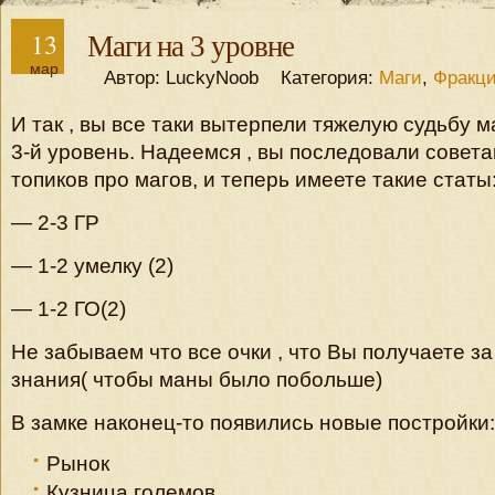
13
Маги на 3 уровне
мар
Автор: LuckyNoob Категория:
Маги
,
Фракц
И так , вы все таки вытерпели тяжелую судьбу 
3-й уровень. Надеемся , вы последовали совета
топиков про магов, и теперь имеете такие статы
— 2-3 ГР
— 1-2 умелку (2)
— 1-2 ГО(2)
Не забываем что все очки , что Вы получаете з
знания( чтобы маны было побольше)
В замке наконец-то появились новые постройки:
Рынок
Кузница големов