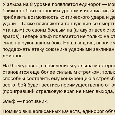
У эльфа на 8 уровне появляется единорог — м
ближнего боя с хорошим уроном и инициативой.
прибавить возможность критического удара и д
удачи... Также появляются танцующие со смерт
«танцы») со своим боевым па (атакуют всех ст
врагов). Теперь эльф полагается не только на ст
силен в рукопашном бою. Наша задача, впрочем
поддержать атаку союзника ударными заклинан
джиннов.
На 9-ом уровне, с появлением у эльфа мастеров
становится еще более сильным стрелком, тольк
способны составить ему конкуренцию в стрельбе
всего, бой будет вестись преимущественно от 
(проигравший стрелковую враг, не имея выхода,
Эльф — противник.
Помимо вышеописанных качеств, единорог обл