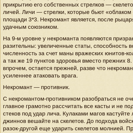
прикрытию его собственных стрелков — скелето
личей. Личи — стрелки, которые бьют «облаком
площади 3*3. Некромант является, после рыцар
удачным союзником.
На 9-м уровне у некроманта появляются призра
разительны: увеличенные статы, способность 
численность за счет маны вражеских юнитов-кол
а так же 19 пунктов здоровья вместо прежних 8.
впрочем, остается прежней, разве что некрома
усиленнее атаковать врага.
Некромант — противник.
С некромантом-противником разобраться не оч
главное грамотно рассчитать все касты и не по
стеков под удар лича. Кулаками магов кастуйте 
джиннов вешайте на скелетов. До подхода войс
разок-другой еще ударить скелетов молнией. П