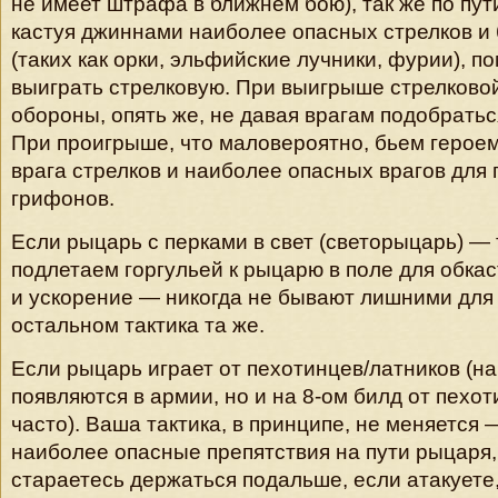
не имеет штрафа в ближнем бою), так же по пут
кастуя джиннами наиболее опасных стрелков и 
(таких как орки, эльфийские лучники, фурии), 
выиграть стрелковую. При выигрыше стрелковой
обороны, опять же, не давая врагам подобратьс
При проигрыше, что маловероятно, бьем герое
врага стрелков и наиболее опасных врагов для 
грифонов.
Если рыцарь с перками в свет (светорыцарь) — 
подлетаем горгульей к рыцарю в поле для обка
и ускорение — никогда не бывают лишними для 
остальном тактика та же.
Если рыцарь играет от пехотинцев/латников (на
появляются в армии, но и на 8-ом билд от пехо
часто). Ваша тактика, в принципе, не меняется
наиболее опасные препятствия на пути рыцаря,
стараетесь держаться подальше, если атакуете,