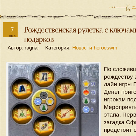
21
7
Рождественская рулетка с ключам
янв
подарков
Автор: ragnar Категория:
Новости heroeswm
По сложивш
рождеству 
лайн игры 
Денег приг
игрокам по
Мероприяти
этапа. Пер
загадка Сф
предстоит о