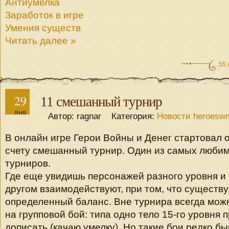
Антиумелка
Заработок в игре
Умения существ
Читать далее »
55 
29
11 смешанный турнир
янв
Автор: ragnar Категория:
Новости heroesw
В онлайн игре Герои Войны и Денег стартовал
счету смешанный турнир. Один из самых люби
турниров.
Где еще увидишь персонажей разного уровня и т
другом взаимодействуют, при том, что существу
определенный баланс. Вне турнира всегда можн
на групповой бой: типа одно тело 15-го уровня п
дописать (качаю умелку). Но такие бои редко б