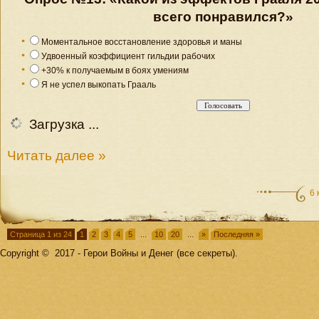
всего понравился?»
Моментальное восстановление здоровья и маны
Удвоенный коэффициент гильдии рабочих
+30% к получаемым в боях умениям
Я не успел выкопать Грааль
Загрузка ...
Читать далее »
6
Страница 1 из 24
1
2
3
4
5
...
10
20
...
»
Последняя »
Copyright © 2017 - Герои Войны и Денег (все секреты).