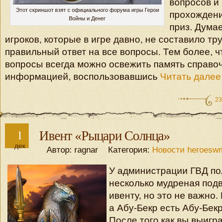
вопросов и
Этот скриншот взят с официального форума игры Герои
прохождени
Войны и Денег
приз. Думае
игроков, которые в игре давно, не составило тр
правильный ответ на все вопросы. Тем более, ч
вопросы всегда можно освежить память справо
информацией, воспользовавшись
Читать далее
23
1
Ивент «Рыцари Солнца»
дек
Автор: ragnar Категория:
Новости heroesw
У администрации ГВД по
несколько мудреная под
ивенту, но это не важно.
а Абу-Бекр есть Абу-Бекр
После того как вы выигр