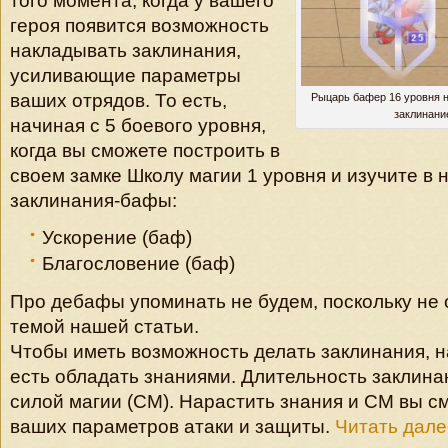
того момента, когда у вашего
героя появится возможность
накладывать заклинания,
усиливающие параметры
ваших отрядов. То есть,
Рыцарь бафер 16 уровня 
заклинани
начиная с 5 боевого уровня,
когда вы сможете построить в
своем замке Школу магии 1 уровня и изучите в
заклинания-бафы:
Ускорение (баф)
Благословение (баф)
Про дебафы упоминать не будем, поскольку не 
темой нашей статьи.
Чтобы иметь возможность делать заклинания, н
есть обладать знаниями. Длительность заклин
силой магии (СМ). Нарастить знания и СМ вы см
ваших параметров атаки и защиты.
Читать дале