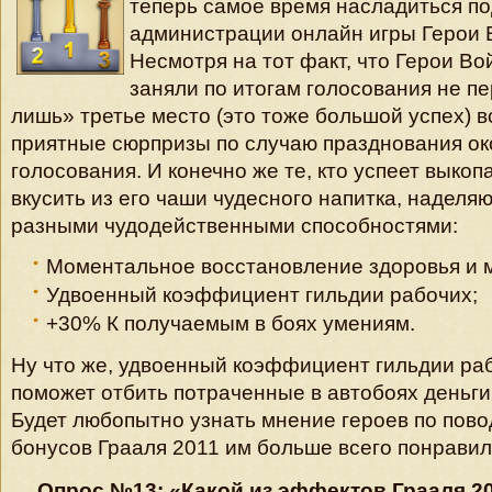
теперь самое время насладиться по
администрации онлайн игры Герои 
Несмотря на тот факт, что Герои Во
заняли по итогам голосования не пе
лишь» третье место (это тоже большой успех) 
приятные сюрпризы по случаю празднования о
голосования. И конечно же те, кто успеет выкоп
вкусить из его чаши чудесного напитка, наделя
разными чудодейственными способностями:
Моментальное восстановление здоровья и 
Удвоенный коэффициент гильдии рабочих;
+30% К получаемым в боях умениям.
Ну что же, удвоенный коэффициент гильдии раб
поможет отбить потраченные в автобоях деньги
Будет любопытно узнать мнение героев по повод
бонусов Грааля 2011 им больше всего понравил
Опрос №13: «Какой из эффектов Грааля 2