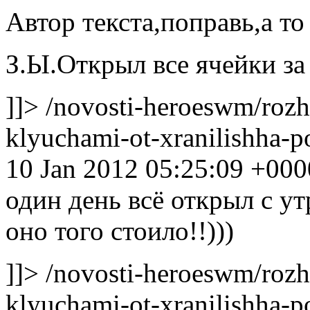
Автор текста,поправь,а т
З.Ы.Открыл все ячейки за 
]]>
/novosti-heroeswm/rozh
klyuchami-ot-xranilishha
10 Jan 2012 05:25:09 +000
один день всё открыл с у
оно того стоило!!)))
]]>
/novosti-heroeswm/rozh
klyuchami-ot-xranilishha