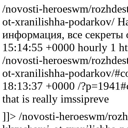
/novosti-heroeswm/rozhdes
ot-xranilishha-podarkov/
На
информация, все секреты 
15:14:55 +0000
hourly
1
h
/novosti-heroeswm/rozhdes
ot-xranilishha-podarkov/
18:13:37 +0000
/?p=1941#
that is really imssipreve
]]>
/novosti-heroeswm/rozh